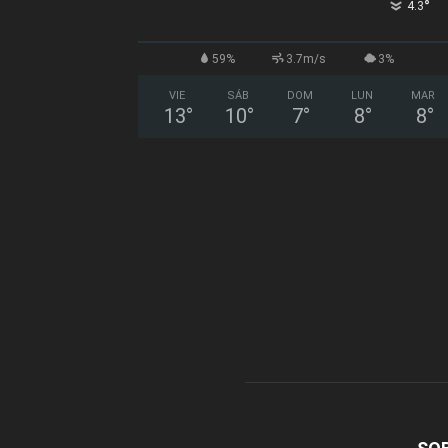
°
4.3
59%
3.7m/s
3%
VIE
SÁB
DOM
LUN
MAR
13
°
10
°
7
°
8
°
8
°