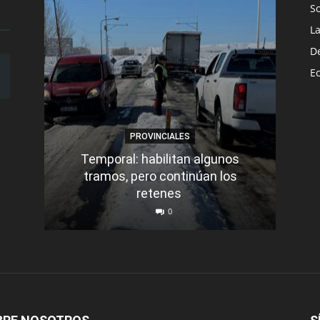
S
L
D
E
PROVINCIALES
Temporal: habilitan algunos
tramos, pero continúan los
Q
retenes
nu
0