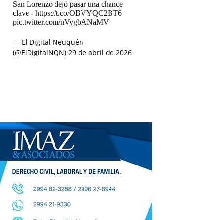
San Lorenzo dejó pasar una chance
clave -
https://t.co/OBVYQC2BT6
pic.twitter.com/nVygbANaMV
— El Digital Neuquén
(@ElDigitalNQN)
29 de abril de 2026