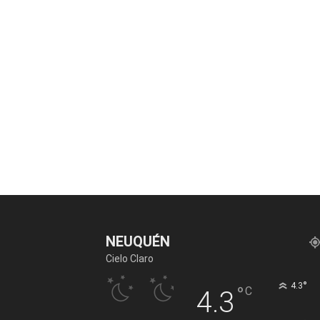
NEUQUÉN
Cielo Claro
°
4.3
°
C
4.3