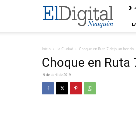
El
4
Digital
Neuquen
L
Inicio
La Ciudad
Choque en Ruta 7 deja un herido
Choque en Ruta 7
9 de abril de 2019