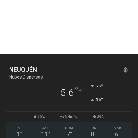
NEUQUÉN
Nubes Dispersas
°
5.6
°
C
5.6
°
5.6
60%
3.4m/s
39%
VIE
SÁB
DOM
LUN
MAR
11
°
11
°
7
°
8
°
6
°