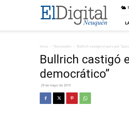
El
5
Digital
Neuquen
L
Inicio
Nacionales
Bullrich castigó el paro por “po
Bullrich castigó 
democrático”
29 de mayo de 2019