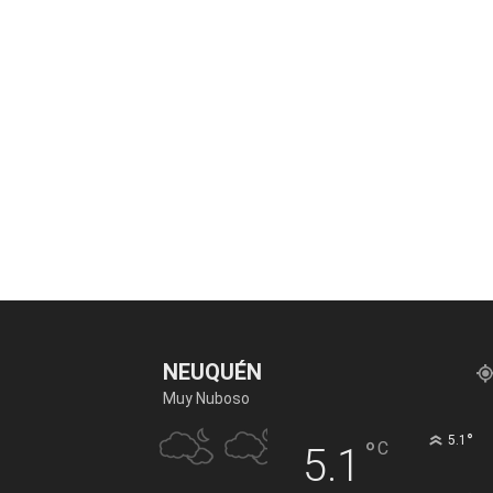
NEUQUÉN
Muy Nuboso
°
5.1
°
C
5.1