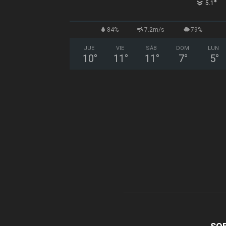
°
5.1
84%
7.2m/s
79%
JUE
VIE
SÁB
DOM
LUN
10
°
11
°
11
°
7
°
5
°