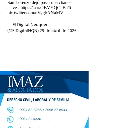
San Lorenzo dejó pasar una chance
clave -
https://t.co/OBVYQC2BT6
pic.twitter.com/nVygbANaMV
— El Digital Neuquén
(@ElDigitalNQN)
29 de abril de 2026