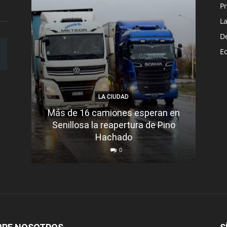
Pr
L
D
E
LA CIUDAD
Más de 16 camiones esperan en
Senillosa la reapertura de Pino
Se e
Hachado
0