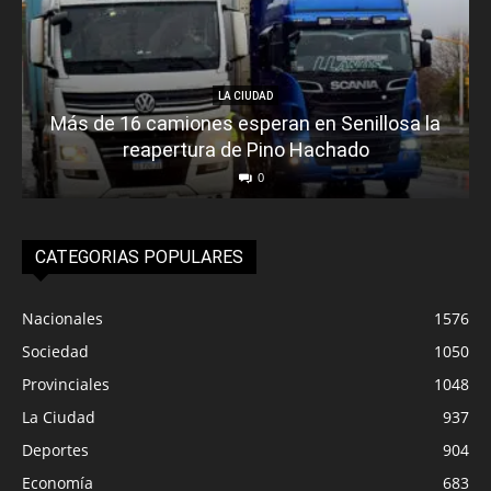
LA CIUDAD
Más de 16 camiones esperan en Senillosa la
reapertura de Pino Hachado
0
CATEGORIAS POPULARES
Nacionales
1576
Sociedad
1050
Provinciales
1048
La Ciudad
937
Deportes
904
Economía
683