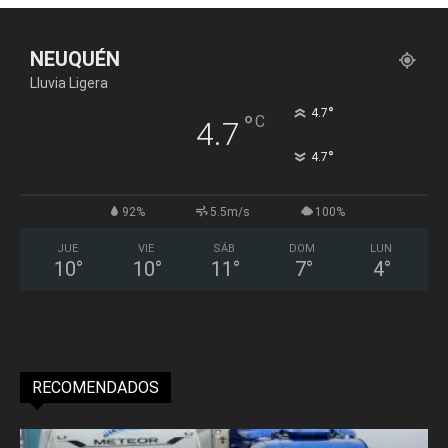
NEUQUÉN
Lluvia Ligera
°
4.7
°
C
4.7
°
4.7
92%
5.5m/s
100%
JUE
VIE
SÁB
DOM
LUN
10
°
10
°
11
°
7
°
4
°
RECOMENDADOS