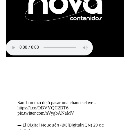
San Lorenzo dejó pasar una chance clave -
https://t.co/OBVYQC2BT6
pic.twitter.com/nVygbANaMV
— El Digital Neuquén (@ElDigitalNQN)
29 de