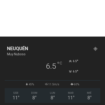
NEUQUÉN
Muy Nuboso
°
6.5
°
C
6.5
°
6.5
45%
11.5m/s
60%
SÁB
DOM
LUN
MAR
MIÉ
11
°
8
°
8
°
11
°
8
°