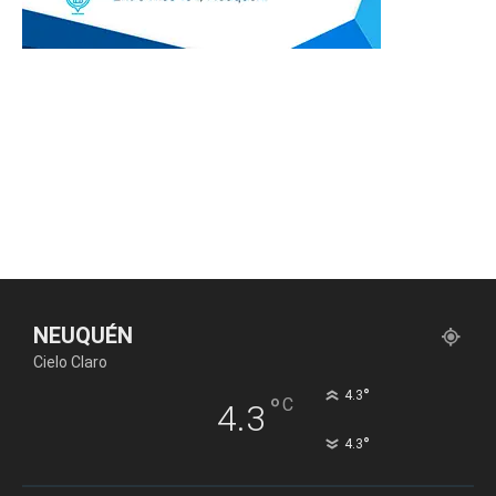
NEUQUÉN
Cielo Claro
°
4.3
°
C
4.3
°
4.3