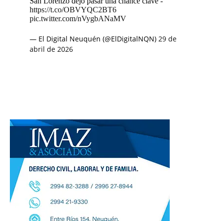
San Lorenzo dejó pasar una chance clave -
https://t.co/OBVYQC2BT6
pic.twitter.com/nVygbANaMV
— El Digital Neuquén (@ElDigitalNQN)
29 de
abril de 2026