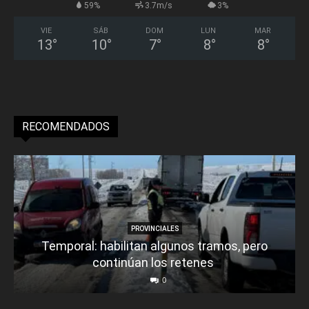
59%
3.7m/s
3%
VIE
SÁB
DOM
LUN
MAR
13
°
10
°
7
°
8
°
8
°
RECOMENDADOS
PROVINCIALES
Temporal: habilitan algunos tramos, pero
continúan los retenes
0