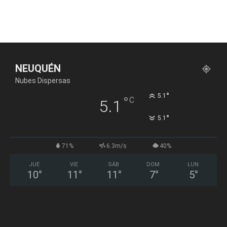
NEUQUÉN
Nubes Dispersas
°
5.1
°
C
5.1
°
5.1
71%
6.3m/s
40%
JUE
VIE
SÁB
DOM
LUN
10
°
11
°
11
°
7
°
5
°