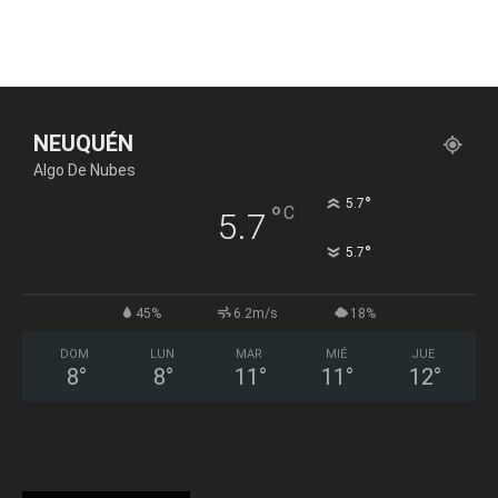
NEUQUÉN
Algo De Nubes
°
5.7
°
C
5.7
°
5.7
45%
6.2m/s
18%
DOM
LUN
MAR
MIÉ
JUE
8
°
8
°
11
°
11
°
12
°