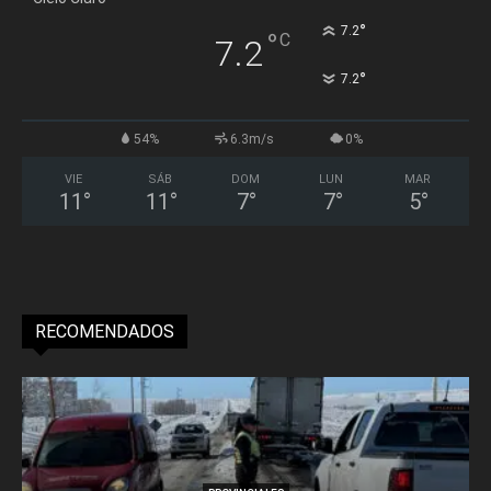
°
7.2
°
C
7.2
°
7.2
54%
6.3m/s
0%
VIE
SÁB
DOM
LUN
MAR
11
°
11
°
7
°
7
°
5
°
RECOMENDADOS