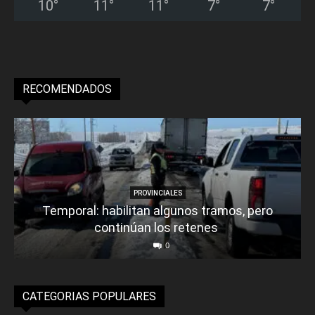
10
°
11
°
11
°
7
°
7
°
RECOMENDADOS
PROVINCIALES
Temporal: habilitan algunos tramos, pero
continúan los retenes
0
CATEGORIAS POPULARES