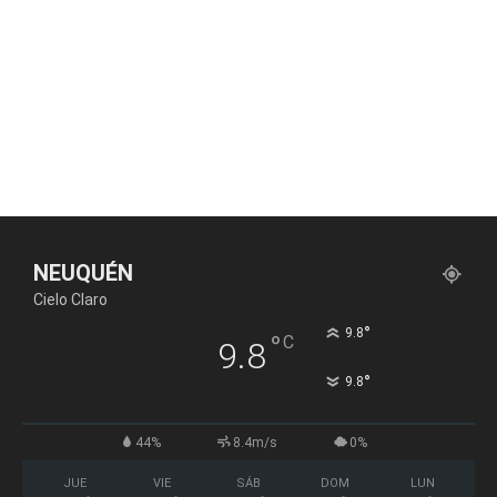
NEUQUÉN
Cielo Claro
°
9.8
°
C
9.8
°
9.8
44%
8.4m/s
0%
JUE
VIE
SÁB
DOM
LUN