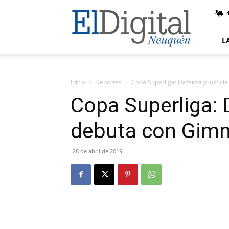
El
4
Digital
Neuquen
L
Inicio
Deportes
Copa Superliga: Defensa y Justici
Copa Superliga: 
debuta con Gimn
28 de abril de 2019