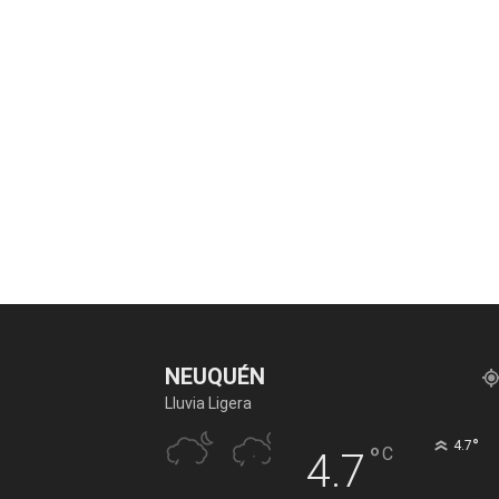
NEUQUÉN
Lluvia Ligera
°
4.7
°
C
4.7