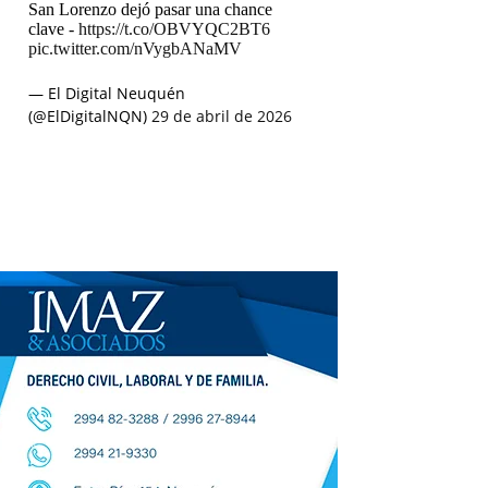
San Lorenzo dejó pasar una chance
clave -
https://t.co/OBVYQC2BT6
pic.twitter.com/nVygbANaMV
— El Digital Neuquén
(@ElDigitalNQN)
29 de abril de 2026