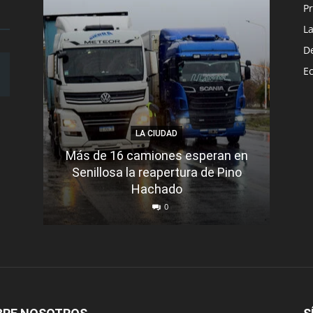
Pr
L
D
E
LA CIUDAD
Más de 16 camiones esperan en
Senillosa la reapertura de Pino
Se e
Hachado
0