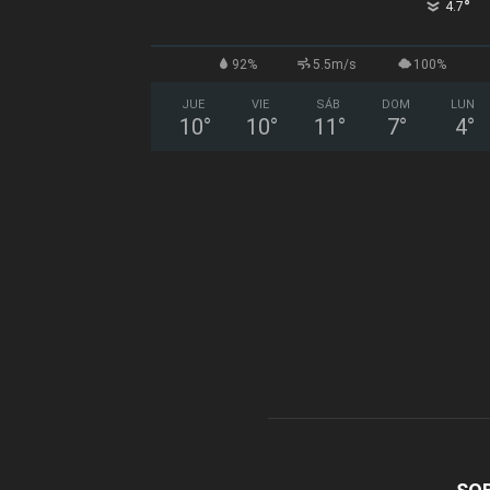
°
4.7
92%
5.5m/s
100%
JUE
VIE
SÁB
DOM
LUN
10
°
10
°
11
°
7
°
4
°