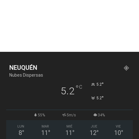
NEUQUÉN
Nubes Dispersas
°
5.2
°
C
5.2
°
5.2
55%
5m/s
34%
LUN
MAR
MIÉ
JUE
VIE
8
°
11
°
11
°
12
°
10
°