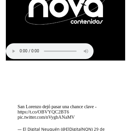
San Lorenzo dejó pasar una chance clave -
https://t.co/OBVYQC2BT6
pic.twitter.com/nVygbANaMV
— El Digital Neuquén (@ElDigitalNQN)
29 de