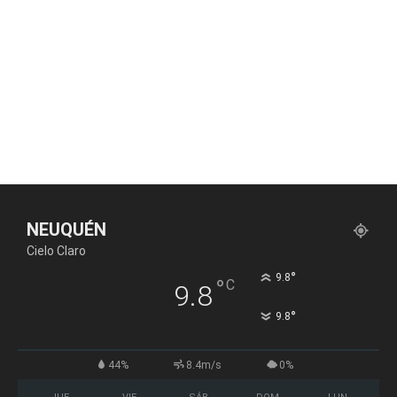
NEUQUÉN
Cielo Claro
°
9.8
°
C
9.8
°
9.8
44%
8.4m/s
0%