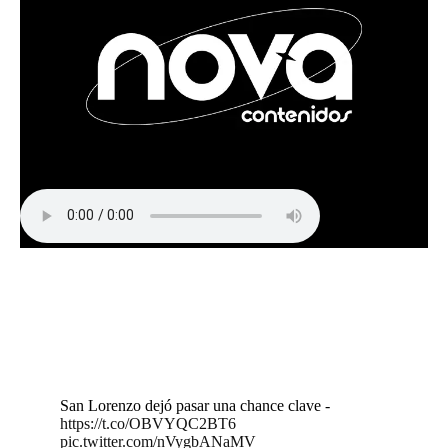
San Lorenzo dejó pasar una chance clave -
https://t.co/OBVYQC2BT6
pic.twitter.com/nVygbANaMV