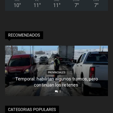
JUE
VIE
SÁB
DOM
LUN
10
°
11
°
11
°
7
°
7
°
RECOMENDADOS
PROVINCIALES
Temporal: habilitan algunos tramos, pero
continúan los retenes
0
CATEGORIAS POPULARES