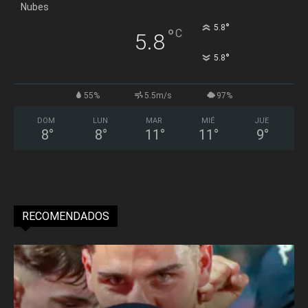
Nubes
°
5.8
°
C
5.8
°
5.8
55%
5.5m/s
97%
DOM
LUN
MAR
MIÉ
JUE
8
°
8
°
11
°
11
°
9
°
RECOMENDADOS