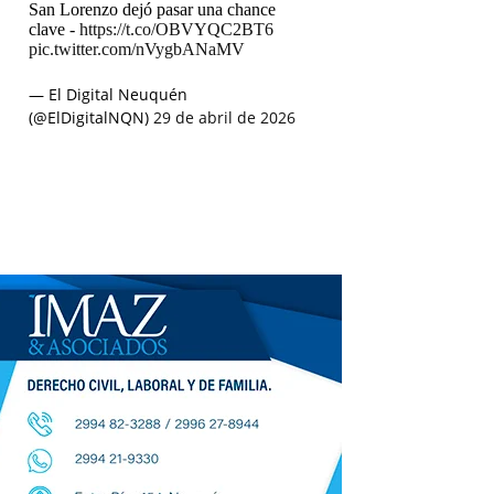
San Lorenzo dejó pasar una chance
clave -
https://t.co/OBVYQC2BT6
pic.twitter.com/nVygbANaMV
— El Digital Neuquén
(@ElDigitalNQN)
29 de abril de 2026