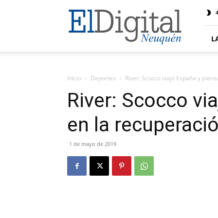
El
4
Digital
Neuquen
L
Inicio
Deportes
River: Scocco viajó España y piens
River: Scocco vi
en la recuperaci
1 de mayo de 2019