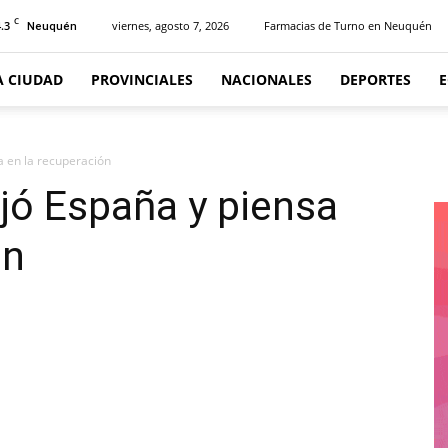
C
.3
viernes, agosto 7, 2026
Farmacias de Turno en Neuquén
Neuquén
A CIUDAD
PROVINCIALES
NACIONALES
DEPORTES
a en la recuperación
ajó España y piensa
ón