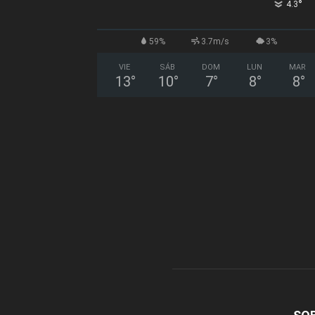
°
4.3
59%
3.7m/s
3%
VIE
SÁB
DOM
LUN
MAR
13
°
10
°
7
°
8
°
8
°