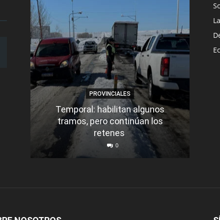
S
L
D
E
PROVINCIALES
Temporal: habilitan algunos
tramos, pero continúan los
Q
retenes
nu
0