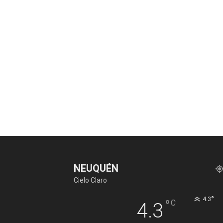
NEUQUÉN
Cielo Claro
°
4.3
°
C
4.3