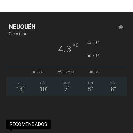
NEUQUÉN
Cielo Claro
°
4.3
°
C
4.3
°
4.3
59%
3.7m/s
3%
VIE
SÁB
DOM
LUN
MAR
13
°
10
°
7
°
8
°
8
°
RECOMENDADOS