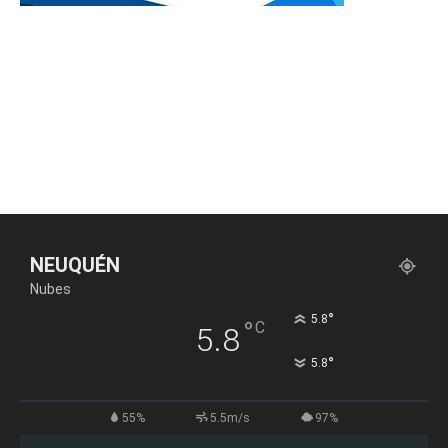
NEUQUÉN
Nubes
°
5.8
°
C
5.8
°
5.8
55%
5.5m/s
97%