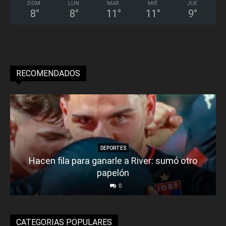
DOM
LUN
MAR
MIÉ
JUE
8
°
8
°
11
°
11
°
9
°
RECOMENDADOS
DEPORTES
Hacen fila para ganarle a River: sumó otro
papelón
0
CATEGORIAS POPULARES