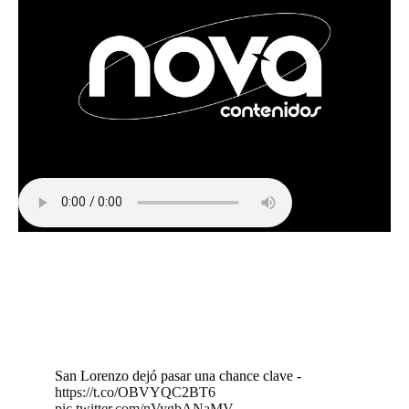
San Lorenzo dejó pasar una chance clave -
https://t.co/OBVYQC2BT6
pic.twitter.com/nVygbANaMV