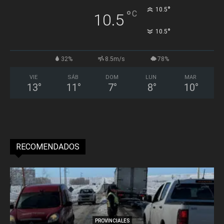
°
10.5
°
C
10.5
°
10.5
32%
8.5m/s
78%
VIE
SÁB
DOM
LUN
MAR
13
°
11
°
7
°
8
°
10
°
RECOMENDADOS
PROVINCIALES