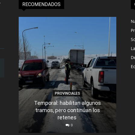
RECOMENDADOS
N
Pr
S
L
D
E
PROVINCIALES
Temporal: habilitan algunos
tramos, pero continúan los
Q
retenes
nu
0