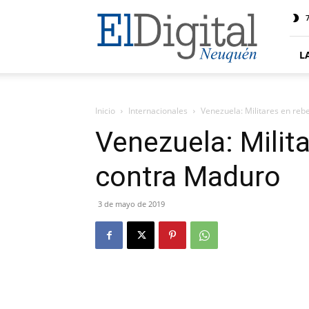
El
7
Digital
Neuquen
L
Inicio
Internacionales
Venezuela: Militares en reb
Venezuela: Milita
contra Maduro
3 de mayo de 2019