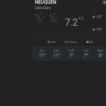
NEUQUÉN
Cielo Claro
°
7.2
°
C
7.2
°
7.2
54%
6.3m/s
0%
VIE
SÁB
DOM
LUN
MAR
11
°
11
°
7
°
7
°
5
°