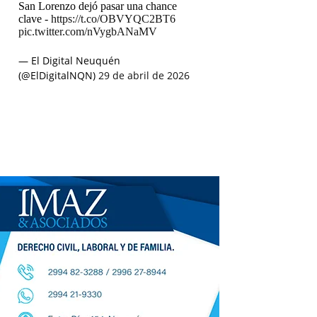
San Lorenzo dejó pasar una chance
clave -
https://t.co/OBVYQC2BT6
pic.twitter.com/nVygbANaMV
— El Digital Neuquén
(@ElDigitalNQN)
29 de abril de 2026