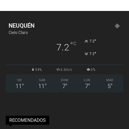
NEUQUÉN
Cielo Claro
°
7.2
°
C
7.2
°
7.2
54%
6.3m/s
0%
VIE
SÁB
DOM
LUN
MAR
11
°
11
°
7
°
7
°
5
°
RECOMENDADOS