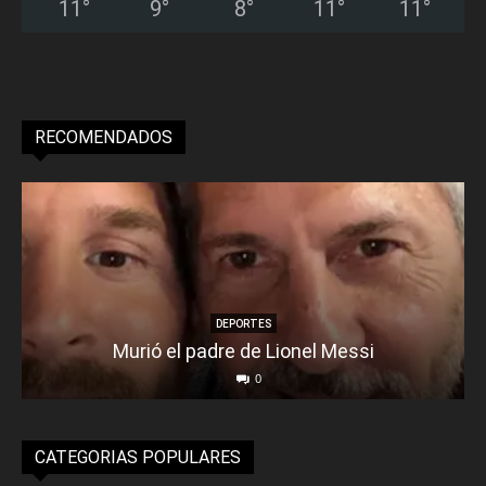
11
°
9
°
8
°
11
°
11
°
RECOMENDADOS
DEPORTES
Murió el padre de Lionel Messi
0
CATEGORIAS POPULARES