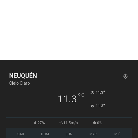
NEUQUÉN
Cielo Claro
°
11.3
°
C
11.3
°
11.3
27%
11.5m/s
0%
SÁB
DOM
LUN
MAR
MIÉ