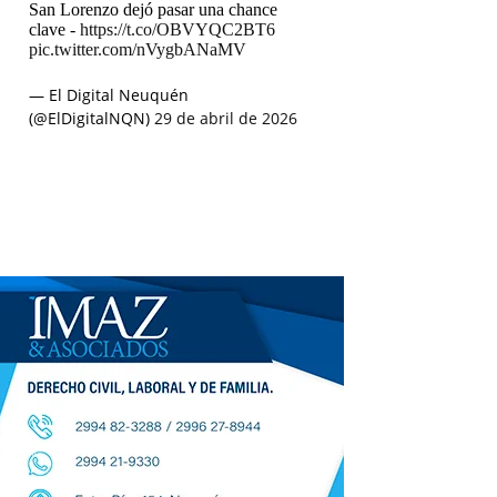
San Lorenzo dejó pasar una chance
clave -
https://t.co/OBVYQC2BT6
pic.twitter.com/nVygbANaMV
— El Digital Neuquén
(@ElDigitalNQN)
29 de abril de 2026