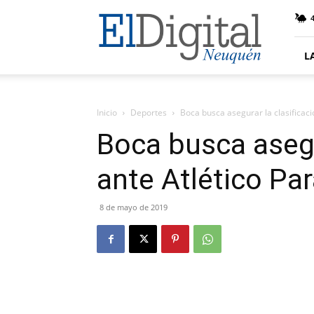
El
4
Digital
Neuquen
L
Inicio
Deportes
Boca busca asegurar la clasificac
Boca busca asegu
ante Atlético Pa
8 de mayo de 2019