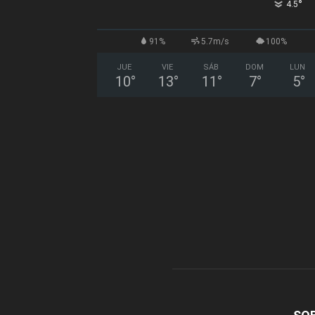
°
4.5
91%
5.7m/s
100%
JUE
VIE
SÁB
DOM
LUN
10
°
13
°
11
°
7
°
5
°