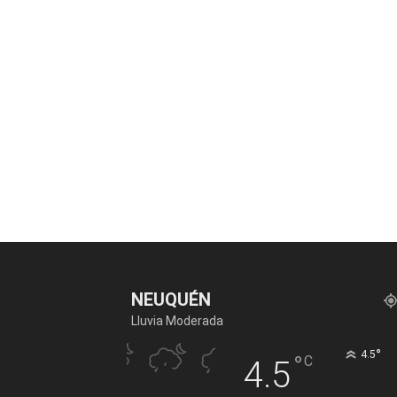
NEUQUÉN
Lluvia Moderada
°
4.5
°
C
4.5