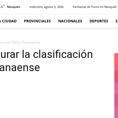
C
.5
miércoles, agosto 5, 2026
Farmacias de Turno en Neuquén
Neuquén
A CIUDAD
PROVINCIALES
NACIONALES
DEPORTES
ión ante Atlético Paranaense
rar la clasificación
ranaense