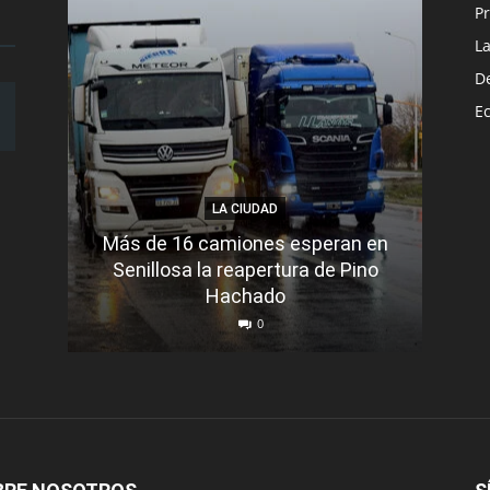
Pr
L
D
E
LA CIUDAD
Más de 16 camiones esperan en
Senillosa la reapertura de Pino
Se e
Hachado
0