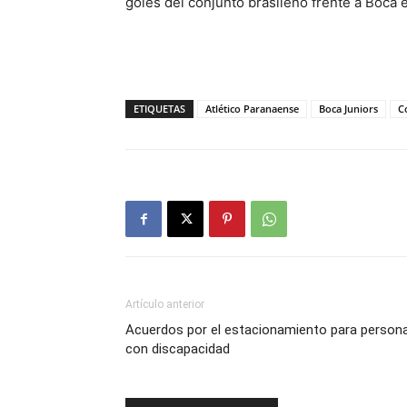
goles del conjunto brasileño frente a Boca 
ETIQUETAS
Atlético Paranaense
Boca Juniors
C
Artículo anterior
Acuerdos por el estacionamiento para person
con discapacidad