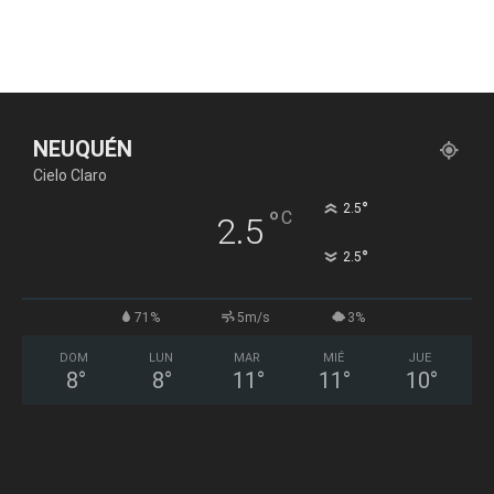
NEUQUÉN
Cielo Claro
°
2.5
°
C
2.5
°
2.5
71%
5m/s
3%
DOM
LUN
MAR
MIÉ
JUE
8
°
8
°
11
°
11
°
10
°