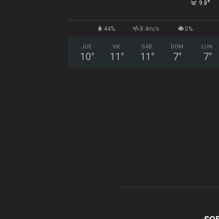
°
9.8
44%
8.4m/s
0%
JUE
VIE
SÁB
DOM
LUN
10
°
11
°
11
°
7
°
7
°