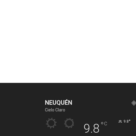
NEUQUÉN
Cielo Claro
°
9.8
°
C
9.8