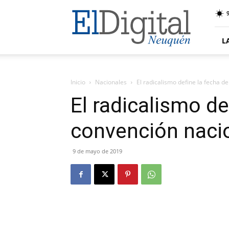
El
9
Digital
Neuquen
L
Inicio
Nacionales
El radicalismo define la fecha d
El radicalismo de
convención naci
9 de mayo de 2019