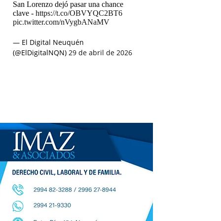
San Lorenzo dejó pasar una chance
clave -
https://t.co/OBVYQC2BT6
pic.twitter.com/nVygbANaMV
— El Digital Neuquén
(@ElDigitalNQN)
29 de abril de 2026