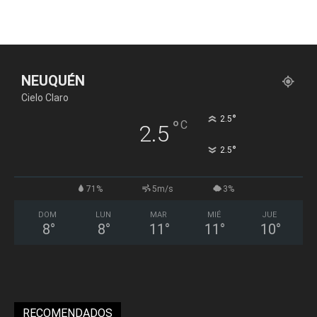
NEUQUÉN
Cielo Claro
°
2.5
°
C
2.5
°
2.5
71%
5m/s
3%
DOM
LUN
MAR
MIÉ
JUE
8
°
8
°
11
°
11
°
10
°
RECOMENDADOS