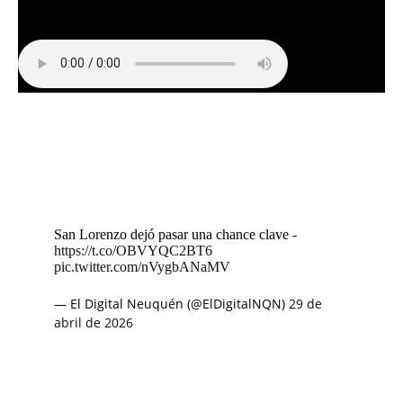
San Lorenzo dejó pasar una chance clave -
https://t.co/OBVYQC2BT6
pic.twitter.com/nVygbANaMV
— El Digital Neuquén (@ElDigitalNQN)
29 de
abril de 2026