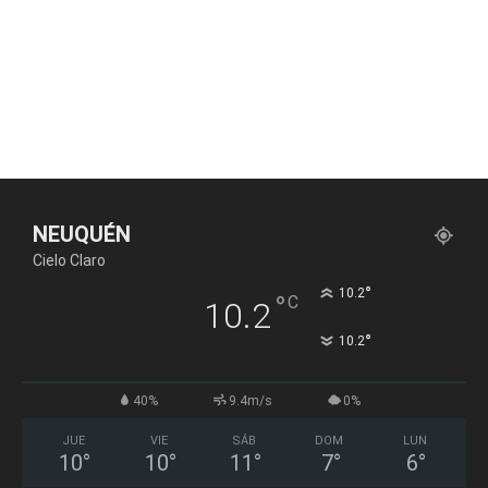
NEUQUÉN
Cielo Claro
°
10.2
°
C
10.2
°
10.2
40%
9.4m/s
0%
JUE
VIE
SÁB
DOM
LUN
10
°
10
°
11
°
7
°
6
°