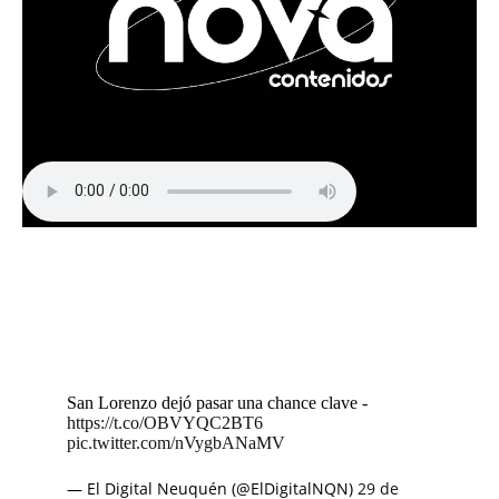
San Lorenzo dejó pasar una chance clave -
https://t.co/OBVYQC2BT6
pic.twitter.com/nVygbANaMV
— El Digital Neuquén (@ElDigitalNQN)
29 de