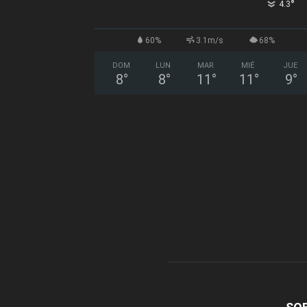
°
4.3
60%
3.1m/s
68%
DOM
LUN
MAR
MIÉ
JUE
8
°
8
°
11
°
11
°
9
°