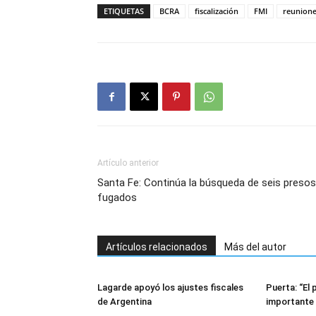
ETIQUETAS
BCRA
fiscalización
FMI
reunion
Artículo anterior
Santa Fe: Continúa la búsqueda de seis presos
fugados
Artículos relacionados
Más del autor
Lagarde apoyó los ajustes fiscales
Puerta: “El
de Argentina
importante 