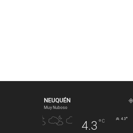
NEUQUÉN
Muy Nuboso
°
4.3
°
C
4.3