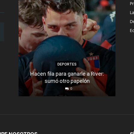
Pr
L
D
E
DEPORTES
Hacen fila para ganarle a River:
Bar
sumó otro papelón
0