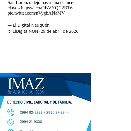
San Lorenzo dejó pasar una chance
clave -
https://t.co/OBVYQC2BT6
pic.twitter.com/nVygbANaMV
— El Digital Neuquén
(@ElDigitalNQN)
29 de abril de 2026