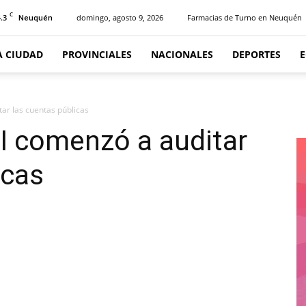
C
.3
domingo, agosto 9, 2026
Farmacias de Turno en Neuquén
Neuquén
A CIUDAD
PROVINCIALES
NACIONALES
DEPORTES
ar las cuentas públicas
I comenzó a auditar
icas