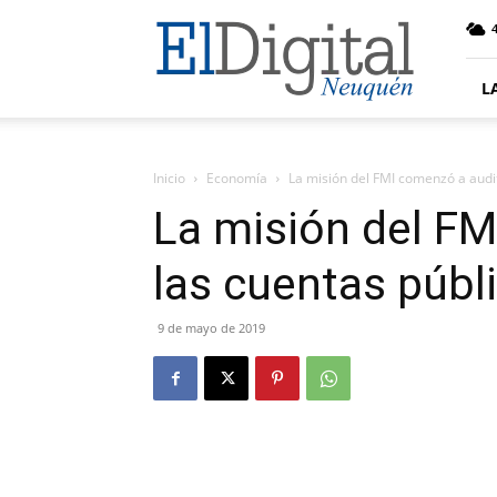
El
4
Digital
Neuquen
L
Inicio
Economía
La misión del FMI comenzó a audit
La misión del FM
las cuentas públ
9 de mayo de 2019