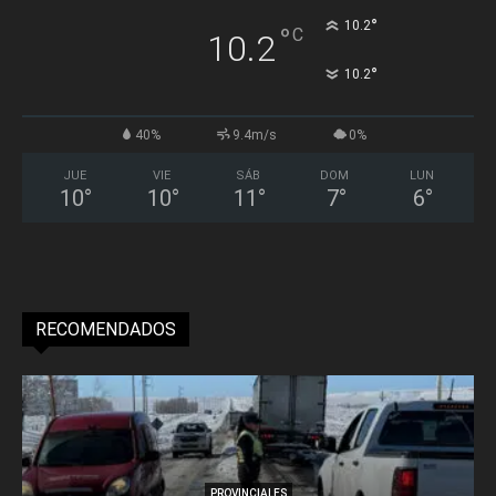
°
10.2
°
C
10.2
°
10.2
40%
9.4m/s
0%
JUE
VIE
SÁB
DOM
LUN
10
°
10
°
11
°
7
°
6
°
RECOMENDADOS
PROVINCIALES