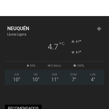
NEUQUÉN
Lluvia Ligera
°
4.7
°
C
4.7
°
4.7
92%
5.5m/s
100%
JUE
VIE
SÁB
DOM
LUN
10
°
10
°
11
°
7
°
4
°
RECOMENDADOS