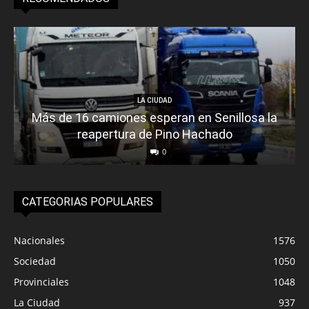
LA CIUDAD
Más de 16 camiones esperan en Senillosa la
reapertura de Pino Hachado
0
CATEGORIAS POPULARES
Nacionales
1576
Sociedad
1050
Provinciales
1048
La Ciudad
937