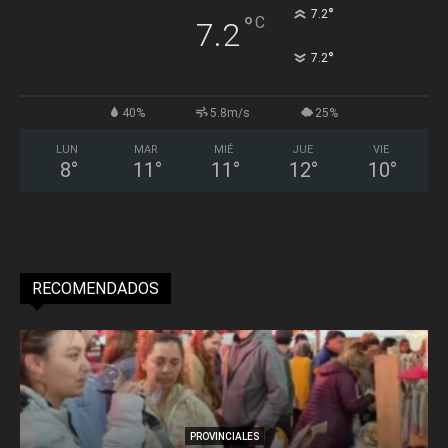
°
7.2
°
C
7.2
°
7.2
40%
5.8m/s
25%
LUN
MAR
MIÉ
JUE
VIE
8
°
11
°
11
°
12
°
10
°
RECOMENDADOS
PROVINCIALES