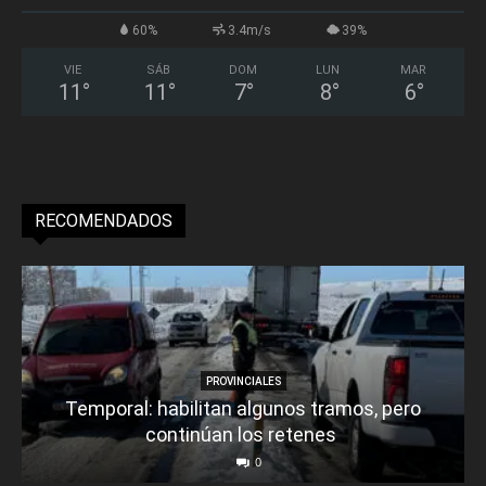
60%
3.4m/s
39%
VIE
SÁB
DOM
LUN
MAR
11
°
11
°
7
°
8
°
6
°
RECOMENDADOS
PROVINCIALES
Temporal: habilitan algunos tramos, pero
continúan los retenes
0