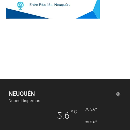
NEUQUÉN
Nubes Dispersas
°
5.6
°
C
5.6
°
5.6