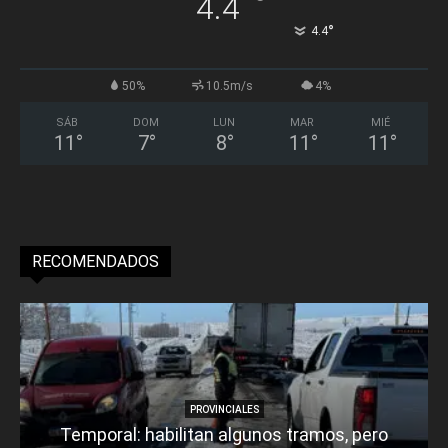
°
4.4
°
4.4
50%
10.5m/s
4%
SÁB
DOM
LUN
MAR
MIÉ
11
°
7
°
8
°
11
°
11
°
RECOMENDADOS
PROVINCIALES
Temporal: habilitan algunos tramos, pero