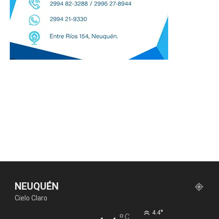
NEUQUÉN
Cielo Claro
°
4.4
C