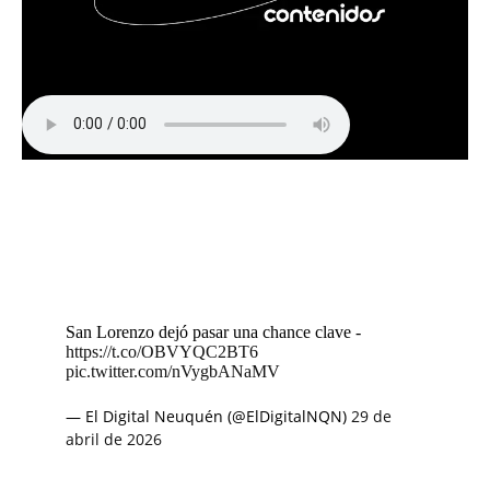
San Lorenzo dejó pasar una chance clave -
https://t.co/OBVYQC2BT6
pic.twitter.com/nVygbANaMV
— El Digital Neuquén (@ElDigitalNQN)
29 de
abril de 2026