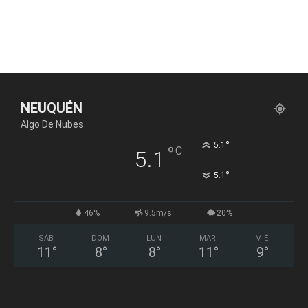
NEUQUÉN
Algo De Nubes
°
5.1
°
C
5.1
°
5.1
46%
9.5m/s
20%
SÁB
DOM
LUN
MAR
MIÉ
11
°
8
°
8
°
11
°
9
°