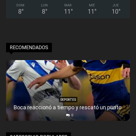
DOM
LUN
MAR
MIÉ
JUE
8
°
8
°
11
°
11
°
10
°
RECOMENDADOS
DEPORTES
Boca reaccionó a tiempo y rescató un punto
0