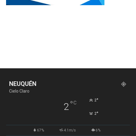
NEUQUÉN
Cielo Claro
°
2
°
C
2
°
2
67%
4.1m/s
6%