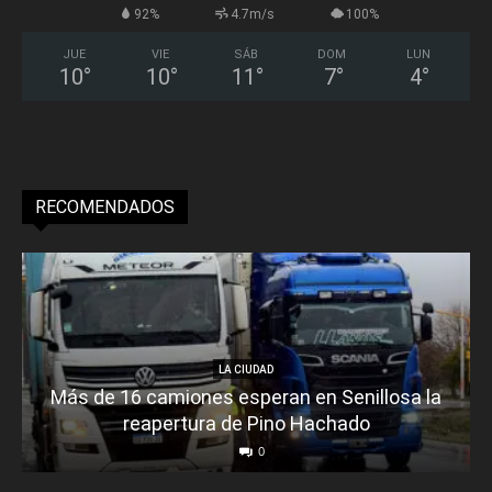
92%
4.7m/s
100%
JUE
VIE
SÁB
DOM
LUN
10
°
10
°
11
°
7
°
4
°
RECOMENDADOS
LA CIUDAD
Más de 16 camiones esperan en Senillosa la
reapertura de Pino Hachado
0