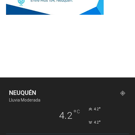
NEUQUÉN
Lluvia Moderada
°
4.2
°
C
4.2
°
4.2