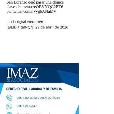
San Lorenzo dejó pasar una chance
clave -
https://t.co/OBVYQC2BT6
pic.twitter.com/nVygbANaMV
— El Digital Neuquén
(@ElDigitalNQN)
29 de abril de 2026