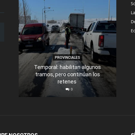
S
L
D
E
PROVINCIALES
Temporal: habilitan algunos
tramos, pero continúan los
Q
retenes
nu
0