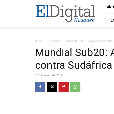
El
5
Digital
Neuquen
L
Inicio
Deportes
Mundial Sub20: Argentina debuta 
Mundial Sub20: 
contra Sudáfrica
24 de mayo de 2019