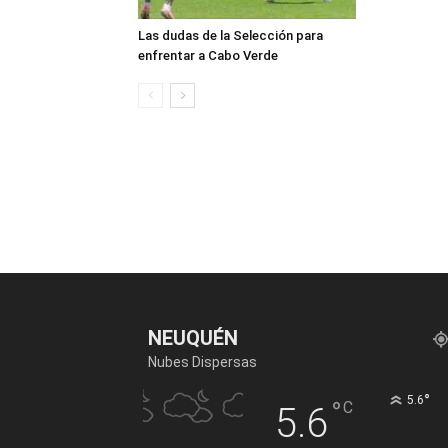
Las dudas de la Selección para
enfrentar a Cabo Verde
NEUQUÉN
Nubes Dispersas
°
5.6
°
C
5.6