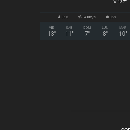
°
12.7
36%
14.8m/s
85%
VIE
SÁB
DOM
LUN
MAR
13
°
11
°
7
°
8
°
10
°