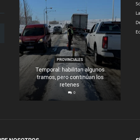
S
L
D
E
PROVINCIALES
Temporal: habilitan algunos
tramos, pero continúan los
Q
retenes
nu
0