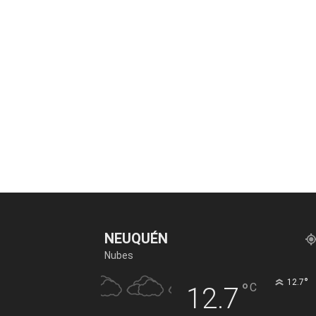
NEUQUÉN
Nubes
°
12.7
°
C
12.7