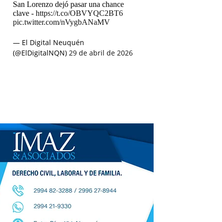
San Lorenzo dejó pasar una chance
clave -
https://t.co/OBVYQC2BT6
pic.twitter.com/nVygbANaMV
— El Digital Neuquén
(@ElDigitalNQN)
29 de abril de 2026