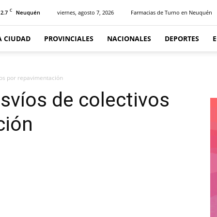
C
12.7
viernes, agosto 7, 2026
Farmacias de Turno en Neuquén
Neuquén
A CIUDAD
PROVINCIALES
NACIONALES
DEPORTES
vos por repavimentación
esvíos de colectivos
ción