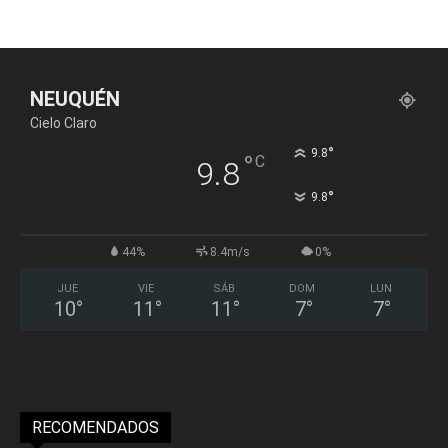
NEUQUÉN
Cielo Claro
°
9.8
°
C
9.8
°
9.8
44%
8.4m/s
0%
JUE
VIE
SÁB
DOM
LUN
10
°
11
°
11
°
7
°
7
°
RECOMENDADOS