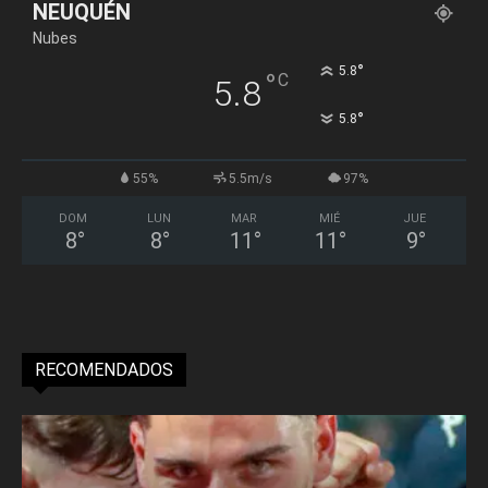
NEUQUÉN
Nubes
°
5.8
°
C
5.8
°
5.8
55%
5.5m/s
97%
DOM
LUN
MAR
MIÉ
JUE
8
°
8
°
11
°
11
°
9
°
RECOMENDADOS