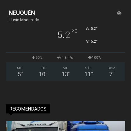
NEUQUÉN
Lluvia Moderada
°
5.2
°
C
5.2
°
5.2
90%
4.3m/s
100%
MIÉ
JUE
VIE
SÁB
DOM
5
°
10
°
13
°
11
°
7
°
RECOMENDADOS