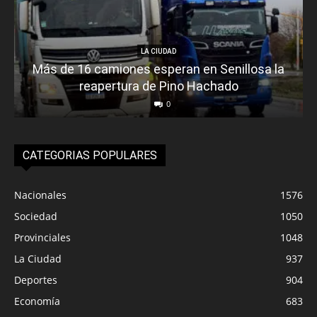
LA CIUDAD
Más de 16 camiones esperan en Senillosa la
reapertura de Pino Hachado
0
CATEGORIAS POPULARES
Nacionales
1576
Sociedad
1050
Provinciales
1048
La Ciudad
937
Deportes
904
Economía
683