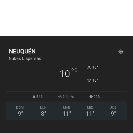
NEUQUÉN
Nubes Dispersas
°
10
°
C
10
°
10
34%
9.4m/s
29%
DOM
LUN
MAR
MIÉ
JUE
9
°
8
°
11
°
11
°
9
°