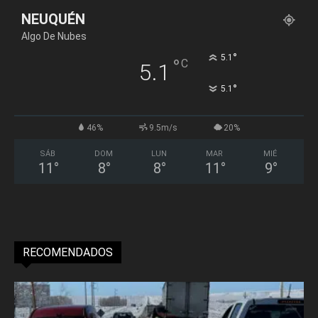
NEUQUÉN
Algo De Nubes
°
5.1
°
C
5.1
°
5.1
46%
9.5m/s
20%
SÁB
DOM
LUN
MAR
MIÉ
11
°
8
°
8
°
11
°
9
°
RECOMENDADOS