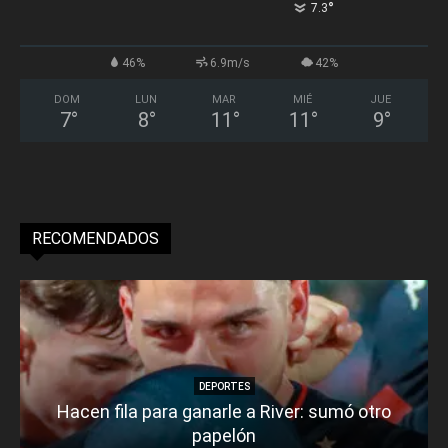
°
7.3
46%
6.9m/s
42%
DOM
LUN
MAR
MIÉ
JUE
7
°
8
°
11
°
11
°
9
°
RECOMENDADOS
DEPORTES
Hacen fila para ganarle a River: sumó otro
papelón