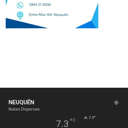
NEUQUÉN
Nubes Dispersas
°
7.3
°
C
7.3