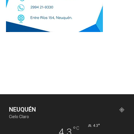
NEUQUÉN
Cielo Claro
°
4.3
°
C
4.3