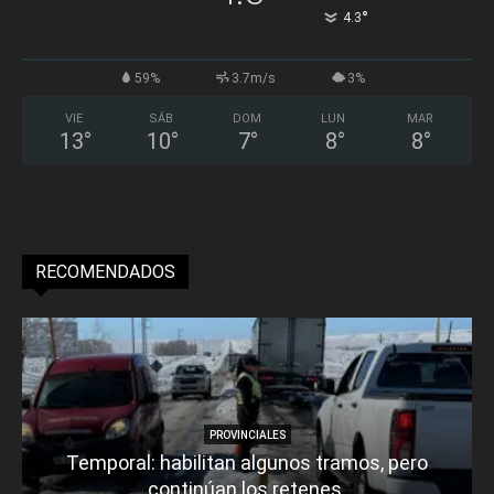
°
4.3
59%
3.7m/s
3%
VIE
SÁB
DOM
LUN
MAR
13
°
10
°
7
°
8
°
8
°
RECOMENDADOS
PROVINCIALES
Temporal: habilitan algunos tramos, pero
continúan los retenes