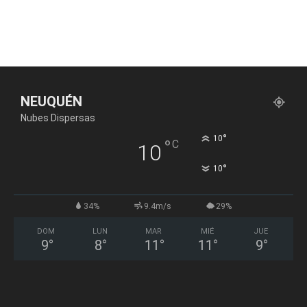
NEUQUÉN
Nubes Dispersas
°
10
°
C
10
°
10
34%
9.4m/s
29%
DOM
LUN
MAR
MIÉ
JUE
9
°
8
°
11
°
11
°
9
°