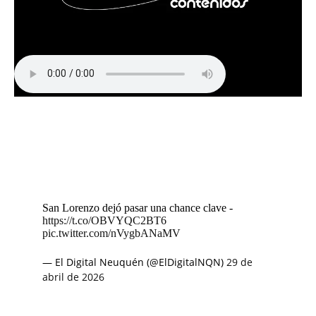
San Lorenzo dejó pasar una chance clave -
https://t.co/OBVYQC2BT6
pic.twitter.com/nVygbANaMV
— El Digital Neuquén (@ElDigitalNQN)
29 de
abril de 2026