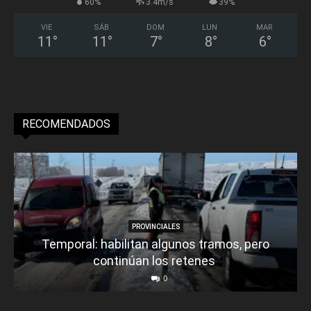
60%
3.4m/s
39%
VIE
SÁB
DOM
LUN
MAR
11
°
11
°
7
°
8
°
6
°
RECOMENDADOS
PROVINCIALES
Temporal: habilitan algunos tramos, pero
continúan los retenes
0