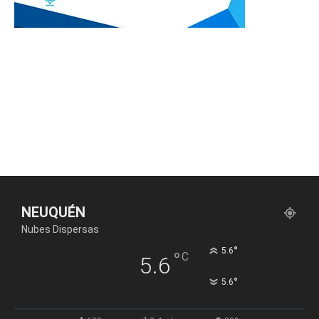
NEUQUÉN
Nubes Dispersas
°
5.6
°
C
5.6
°
5.6