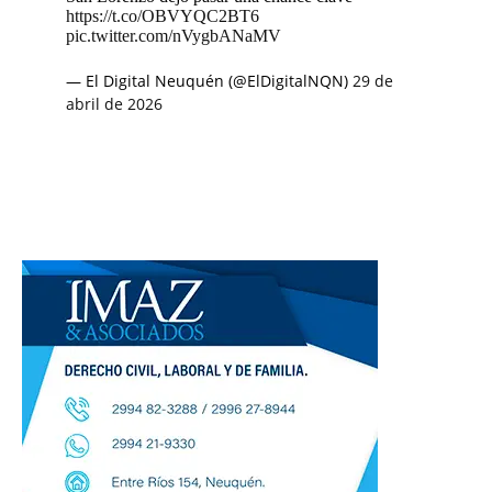
https://t.co/OBVYQC2BT6
pic.twitter.com/nVygbANaMV
— El Digital Neuquén (@ElDigitalNQN)
29 de
abril de 2026