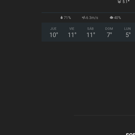
°
5.1
71%
6.3m/s
40%
JUE
VIE
SÁB
DOM
LUN
10
°
11
°
11
°
7
°
5
°