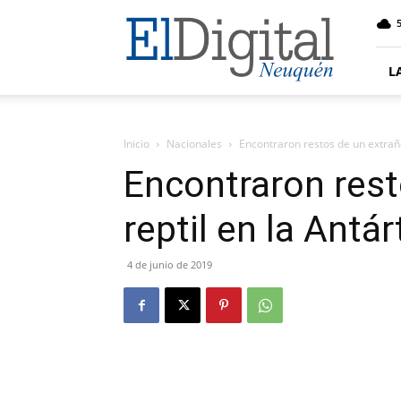
El
5
Digital
Neuquen
L
Inicio
Nacionales
Encontraron restos de un extraño
Encontraron rest
reptil en la Antár
4 de junio de 2019