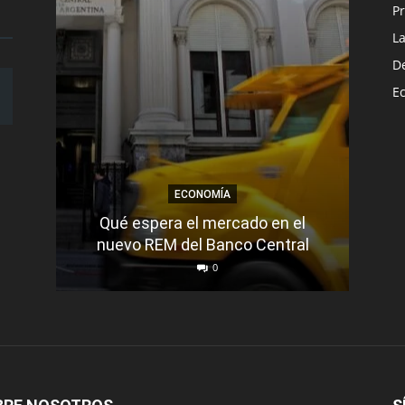
Pr
L
D
E
ECONOMÍA
Más
Qué espera el mercado en el
Se
nuevo REM del Banco Central
0