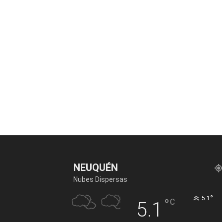
NEUQUÉN
Nubes Dispersas
°
5.1
°
C
5.1