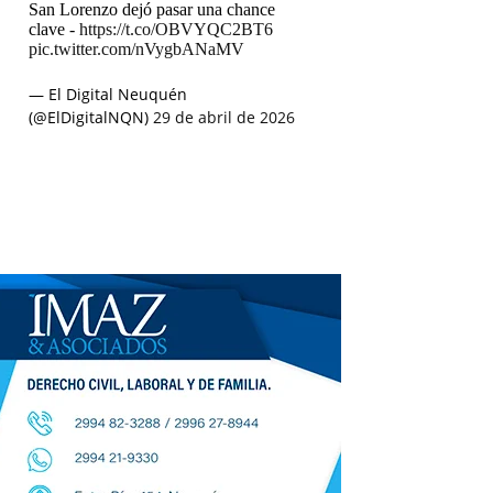
San Lorenzo dejó pasar una chance
clave -
https://t.co/OBVYQC2BT6
pic.twitter.com/nVygbANaMV
— El Digital Neuquén
(@ElDigitalNQN)
29 de abril de 2026