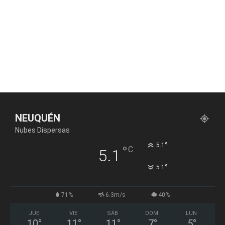
NEUQUÉN
Nubes Dispersas
°
5.1
°
C
5.1
°
5.1
71%
6.3m/s
40%
JUE
VIE
SÁB
DOM
LUN
10
°
11
°
11
°
7
°
5
°