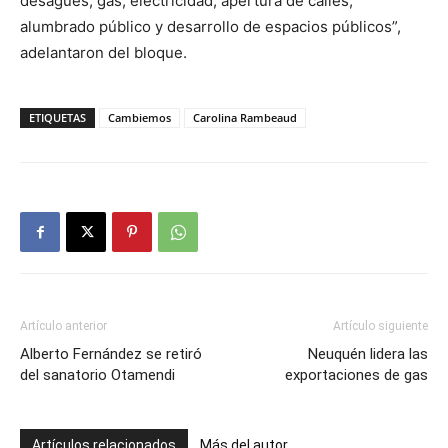
desagües, gas, electricidad, apertura de calles,
alumbrado público y desarrollo de espacios públicos”,
adelantaron del bloque.
ETIQUETAS
Cambiemos
Carolina Rambeaud
Artículo anterior
Artículo siguiente
Alberto Fernández se retiró
Neuquén lidera las
del sanatorio Otamendi
exportaciones de gas
Artículos relacionados
Más del autor