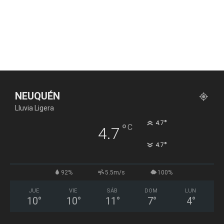
NEUQUÉN
Lluvia Ligera
°
4.7
°
C
4.7
°
4.7
92%
5.5m/s
100%
JUE
VIE
SÁB
DOM
LUN
10
°
10
°
11
°
7
°
4
°