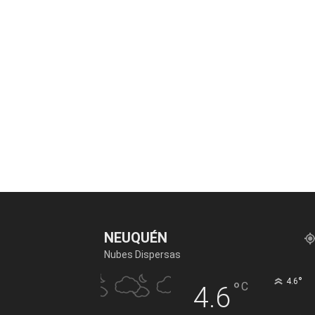
NEUQUÉN
Nubes Dispersas
°
4.6
°
C
4.6