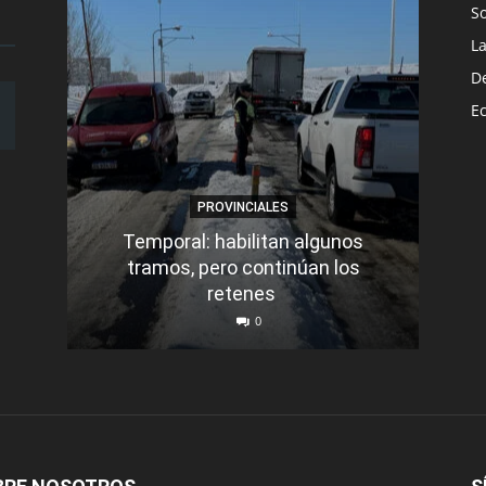
S
L
D
E
PROVINCIALES
Temporal: habilitan algunos
tramos, pero continúan los
Q
retenes
nu
0