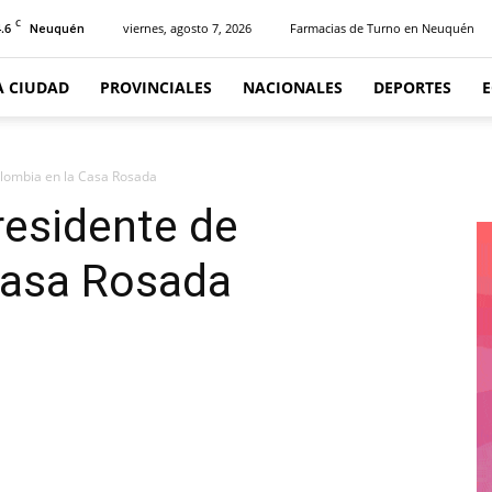
C
.6
viernes, agosto 7, 2026
Farmacias de Turno en Neuquén
Neuquén
A CIUDAD
PROVINCIALES
NACIONALES
DEPORTES
olombia en la Casa Rosada
residente de
Casa Rosada