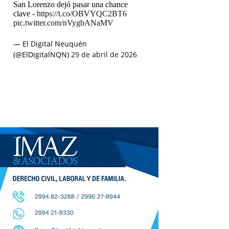
San Lorenzo dejó pasar una chance
clave -
https://t.co/OBVYQC2BT6
pic.twitter.com/nVygbANaMV
— El Digital Neuquén
(@ElDigitalNQN)
29 de abril de 2026