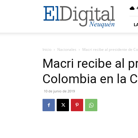
El
4
Digital
Neuquen
L
Inicio
Nacionales
Macri recibe al presidente de C
Macri recibe al p
Colombia en la 
10 de junio de 2019