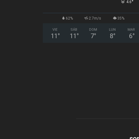
°
4.6
62%
2.7m/s
35%
VIE
SÁB
DOM
LUN
MAR
11
°
11
°
7
°
8
°
6
°